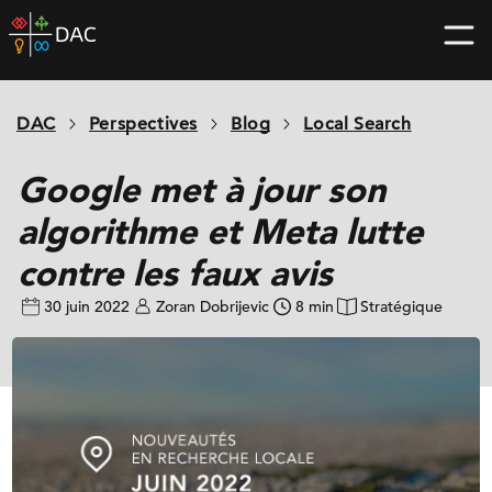
Skip
DAC
to
home
content
page
DAC
Perspectives
Blog
Local Search
Google met à jour son
algorithme et Meta lutte
contre les faux avis
30 juin 2022
Zoran Dobrijevic
8 min
Stratégique