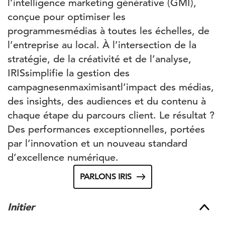
l’intelligence
marketing
générative
(GMI),
conçue
pour
optimiser
les
programmes
médias
à
toutes
les
échelles
, de
l’entreprise
au local. À
l’intersection
de la
stratégie
, de la
créativité
et de
l’analyse
,
IRIS
s
implifie
la gestion des
campagnes
en
maximisant
l’impact
des
médias
,
des insights, des audiences et du
contenu
à
chaque
étape du
parcours
client. Le
résultat
?
Des performances
exceptionnelles
,
portées
par
l’innovation
et un nouveau standard
d’excellence
numérique.
PARLONS IRIS
Initier