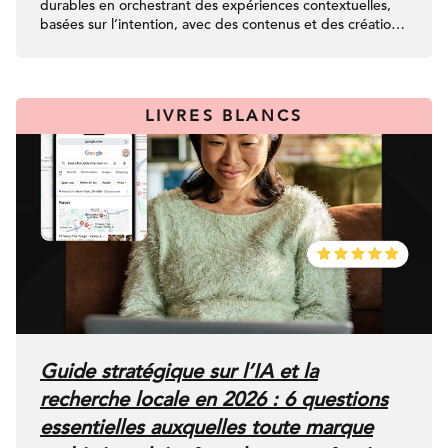
durables en orchestrant des expériences contextuelles,
basées sur l’intention, avec des contenus et des créations
personnalisés de manière dynamique selon les moments
médias et les plateformes. Naviguer dans des
écosystèmes médias fragmentés grâce à une vision
unifiée de la consommation crossplateforme, permettant
LIVRES BLANCS
une planification plus stratégique pour atteindre la bonne
audience, avec la bonne fréquence, sans gaspillage.
Compenser les lacunes de mesure liées à la
confidentialité et à la perte de signal en itérant
rapidement des modèles statistiques rentables.
Guide stratégique sur l’IA et la
recherche locale en 2026 : 6 questions
essentielles auxquelles toute marque