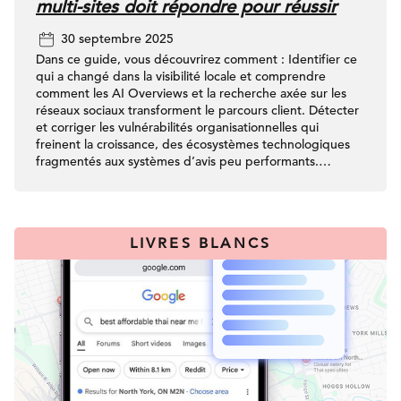
multi-sites doit répondre pour réussir
30 septembre 2025
Dans ce guide, vous découvrirez comment : Identifier ce
qui a changé dans la visibilité locale et comprendre
comment les AI Overviews et la recherche axée sur les
réseaux sociaux transforment le parcours client. Détecter
et corriger les vulnérabilités organisationnelles qui
freinent la croissance, des écosystèmes technologiques
fragmentés aux systèmes d’avis peu performants.
Favoriser une collaboration efficace entre le marketing,
les opérations et l’expérience client pour une exécution
plus fluide et une adaptation plus rapide. Repenser la
présence et la réputation à l’heure où les consommateurs
LIVRES BLANCS
commencent leur recherche sur Reddit, TikTok, Maps et
les moteurs de réponse.