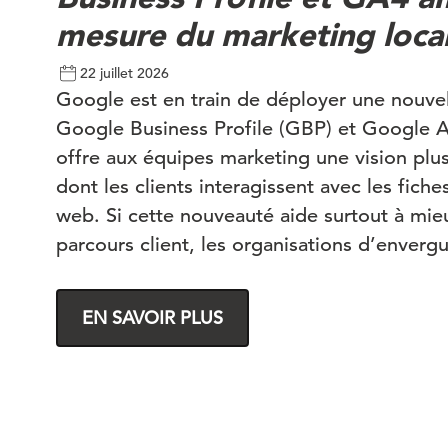
mesure du marketing loca
22 juillet 2026
Google est en train de déployer une nouvel
Google Business Profile (GBP) et Google An
offre aux équipes marketing une vision plus
dont les clients interagissent avec les fiches
web. Si cette nouveauté aide surtout à mi
parcours client, les organisations d’envergu
considérer comme un complément à leurs ra
non comme un substitut. Nouveautés Les e
EN SAVOIR PLUS
désormais connecter leur Google Business 
consulter certains indicateurs d’engagement
d’établissement aux côtés des données de l
documentation de Google, les indicateurs 
comprennent les appels téléphoniques, les c