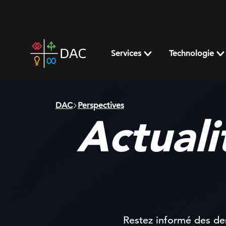
Skip
to
content
DAC
home
Services
Technologie
page
DAC
Perspectives
Actuali
Restez informé des der