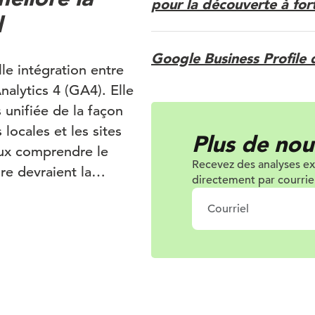
pour la découverte à fort
l
Google Business Profile 
le intégration entre
alytics 4 (GA4). Elle
 unifiée de la façon
 locales et les sites
Plus de nou
eux comprendre le
Recevez des analyses ex
re devraient la
directement par courriel
pports existants, et
ntreprises peuvent
Profile à GA4 et
 de leur fiche
eur site web. Selon la
pris en charge
lics vers le site web,