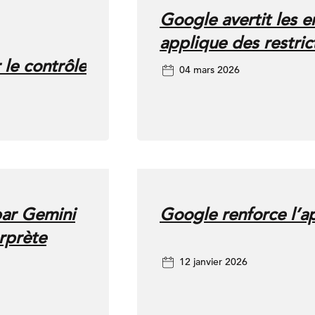
’établissement. Cela dit,
Google avertit les en
 besoin de rapports
applique des restric
ositionnement,
 le contrôle
04 mars 2026
ateurs, pour comprendre
 y voir une amélioration
ent. » Kyle Harris,
t ensuite ? À mesure que
ting, les données
 plus en plus aux
eprises qui disposent
par Gemini
Google renforce l’ap
s mieux placées pour
rprète
12 janvier 2026