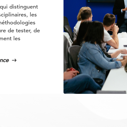
qui distinguent
iplinaires, les
 méthodologies
e de tester, de
ment les
ence