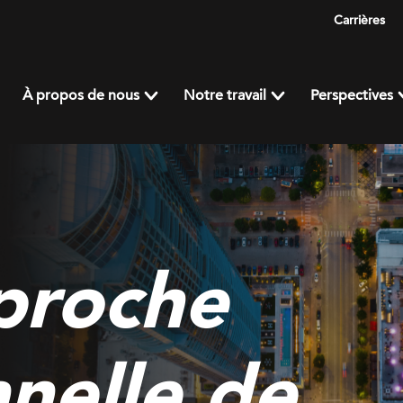
Carrières
À propos de nous
Notre travail
Perspectives
proche
nelle de