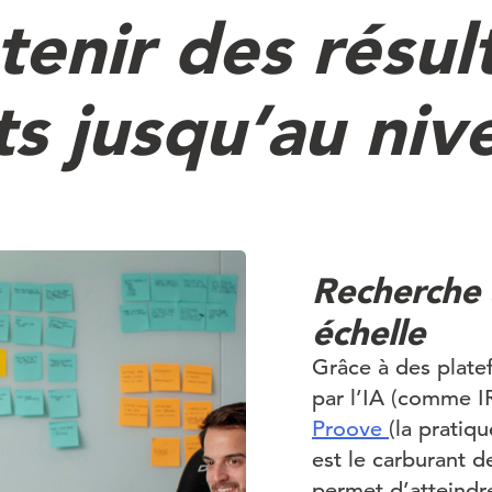
enir des résul
ts jusqu’au nive
Recherche 
échelle
Grâce à des plate
par l’IA (comme I
Proove
(la pratiq
est le carburant d
permet d’atteindre