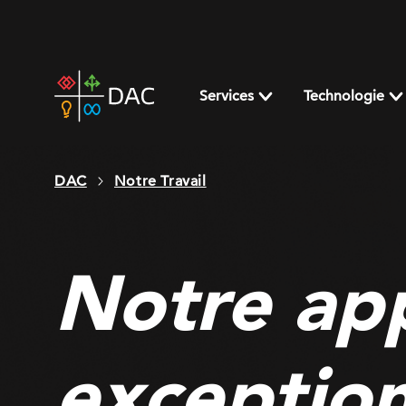
Skip
to
content
DAC
home
Services
Technologie
page
DAC
Notre Travail
Notre ap
exception