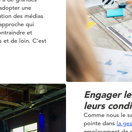
 adopter une
cation des médias
 approche qui
ntraindre et
 et de loin. C’est
Engager le
leurs condi
Comme nous le sav
pointe dans
la ge
emplacement de m