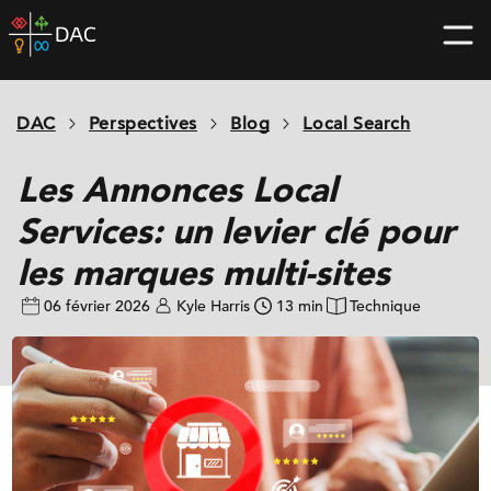
Skip
DAC
to
home
content
page
DAC
Perspectives
Blog
Local Search
Les Annonces Local
Services: un levier clé pour
les marques multi-sites
06 février 2026
Kyle Harris
13 min
Technique