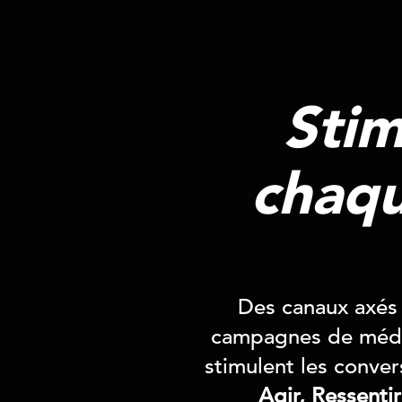
Stim
chaqu
Des canaux axés s
campagnes de média
stimulent les conve
Agir, Ressentir