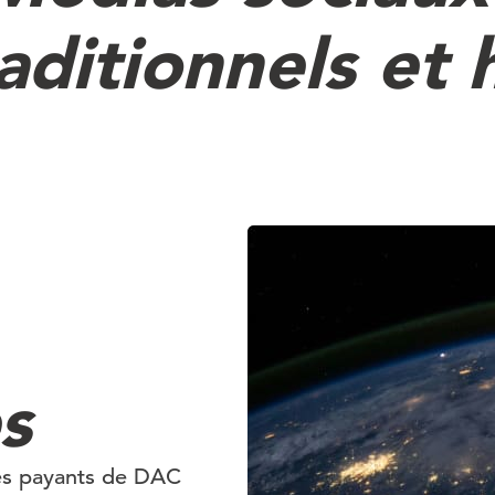
aditionnels et 
s
es payants de DAC