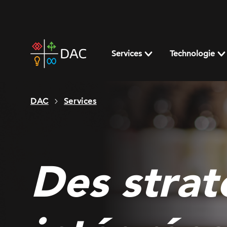
Skip
to
content
DAC
home
Services
Technologie
page
DAC
Services
Des strat