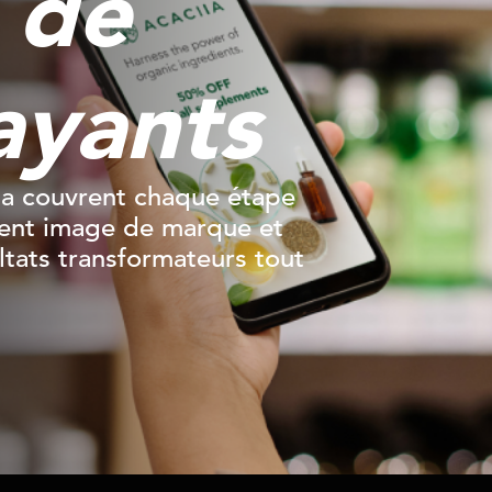
 de
ayants
a couvrent chaque étape
ement image de marque et
tats transformateurs tout