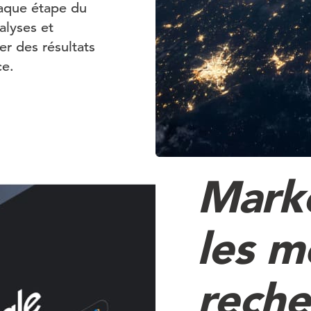
haque étape du
alyses et
r des résultats
ce.
Mark
les m
reche