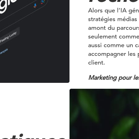
Alors que l’IA gén
stratégies médias
amont du parcours
seulement comme 
aussi comme un ca
accompagner les p
client.
Marketing pour le