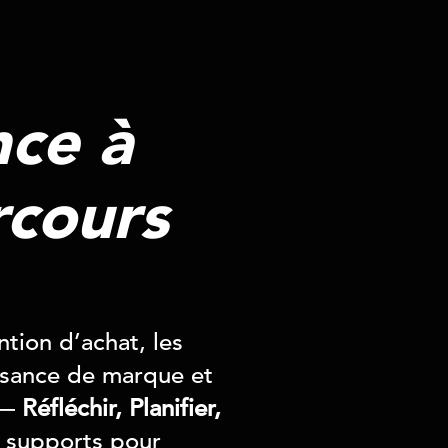
nce à
rcours
ntion d’achat, les
ssance de marque et
 —
Réfléchir, Planifier,
 supports pour