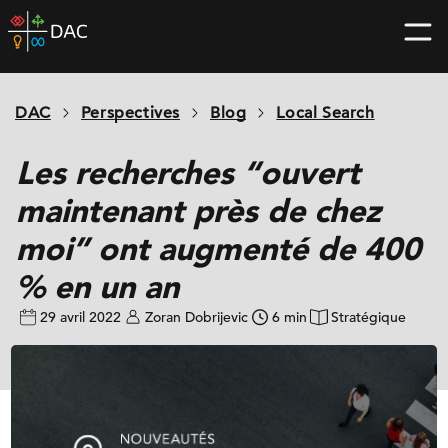
Skip
DAC
to
home
content
page
DAC
Perspectives
Blog
Local Search
Les recherches “ouvert
maintenant près de chez
moi” ont augmenté de 400
% en un an
29 avril 2022
Zoran Dobrijevic
6 min
Stratégique