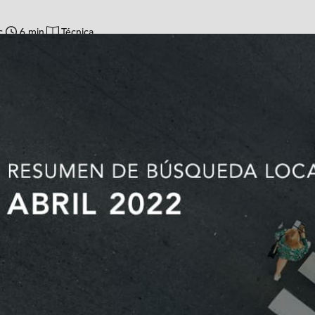
c
6 min
Técnica