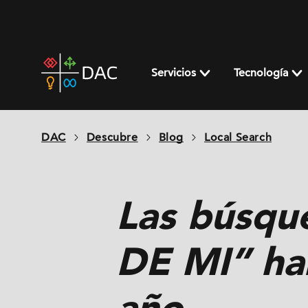
Skip
to
content
DAC
home
Servicios
Tecnología
page
DAC
Descubre
Blog
Local Search
Las búsq
DE MI” ha
año