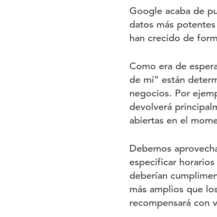
Google acaba de pu
datos más potentes 
han crecido de for
Como era de esperar
de mí” están determ
negocios. Por ejemp
devolverá principal
abiertas en el mom
Debemos aprovech
especificar horario
deberían cumpliment
más amplios que los
recompensará con vis