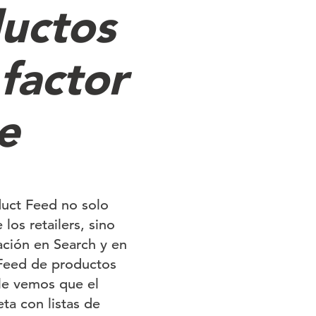
ductos
factor
e
duct Feed no solo
los retailers, sino
ación en Search y en
 Feed de productos
le vemos que el
ta con listas de