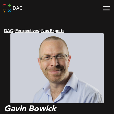
Skip
DAC
to
home
content
page
DAC
Perspectives
Nos Experts
Gavin Bowick