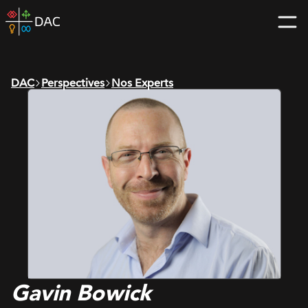
Skip
DAC
to
home
content
page
DAC
Perspectives
Nos Experts
Gavin Bowick