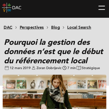
Skip
DAC
to
home
content
page
DAC
Perspectives
Blog
Local Search
Pourquoi la gestion des
données n’est que le début
du référencement local
12 mars 2019
Zoran Dobrijevic
7 min
Stratégique