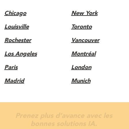
Chicago
New York
Louisville
Toronto
Rochester
Vancouver
Los Angeles
Montréal
Paris
London
Madrid
Munich
Gagnez en visibilité avec une
marque plus forte.