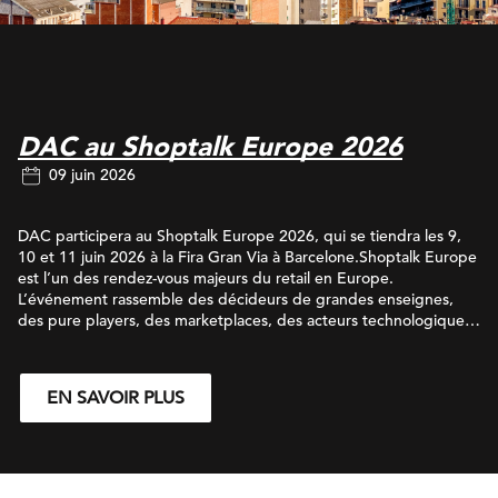
DAC au Shoptalk Europe 2026
09 juin 2026
DAC participera au Shoptalk Europe 2026, qui se tiendra les 9,
10 et 11 juin 2026 à la Fira Gran Via à Barcelone.Shoptalk Europe
est l’un des rendez-vous majeurs du retail en Europe.
L’événement rassemble des décideurs de grandes enseignes,
des pure players, des marketplaces, des acteurs technologiques
et des experts du marketing pour décrypter les tendances qui
transforment le commerce : retail media, intelligence artificielle,
data, expérience client omnicanale et performance
EN SAVOIR PLUS
business.Pendant trois jours, conférences stratégiques, tables
rondes et rencontres qualifiées permettront d’échanger sur les
nouveaux modèles de croissance et les leviers d’activation les
plus performants.En tant qu’agence full-funnel spécialisée en
performance média et en stratégie de présence locale, DAC se