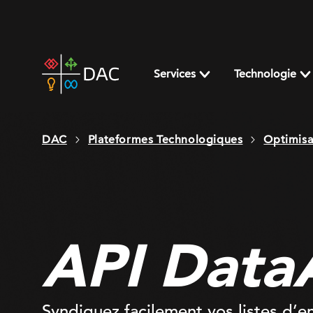
Skip
to
content
DAC
home
Services
Technologie
page
DAC
Plateformes Technologiques
Optimisa
API Data
Syndiquez facilement vos listes d’e