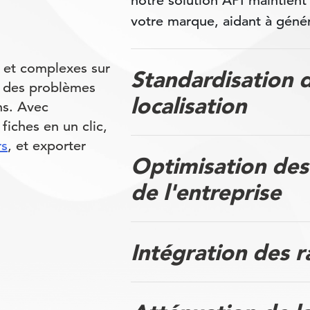
notre solution API maintient l
votre marque, aidant à génére
 et complexes sur
Standardisation 
r des problèmes
localisation
ns. Avec
iches en un clic,
rs
, et exporter
Optimisation des 
de l'entreprise
Intégration des r