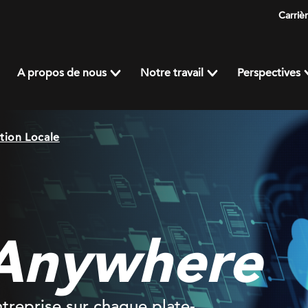
Carriè
A propos de nous
Notre travail
Perspectives
tion Locale
Anywhere
ntreprise sur chaque plate-