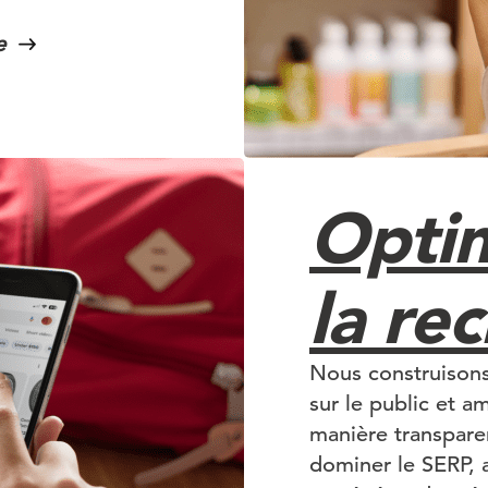
e
Optim
la re
Nous construisons
sur le public et a
manière transpare
dominer le SERP, 