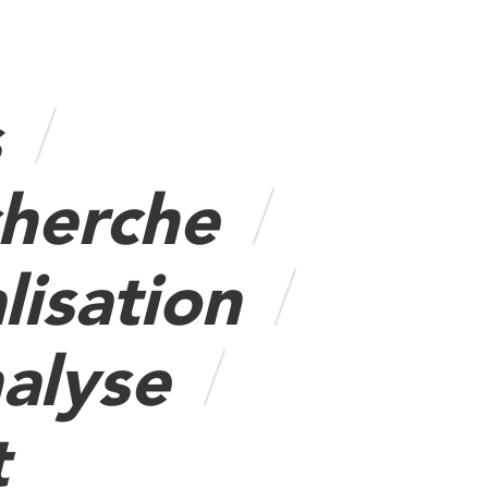
s
cherche
lisation
alyse
t