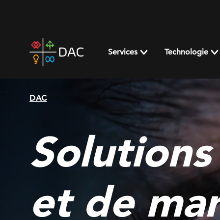
Skip
to
content
DAC
home
Services
Technologie
page
DAC
Solutions
et de ma