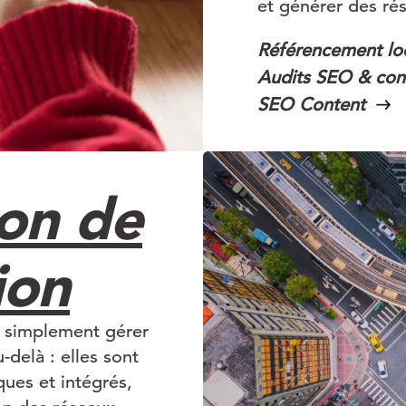
et générer des rés
Référencement lo
Audits SEO & con
SEO Content
on de
ion
e simplement gérer
-delà : elles sont
ques et intégrés,