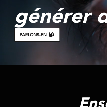
générer d
PARLONS-EN
Ens