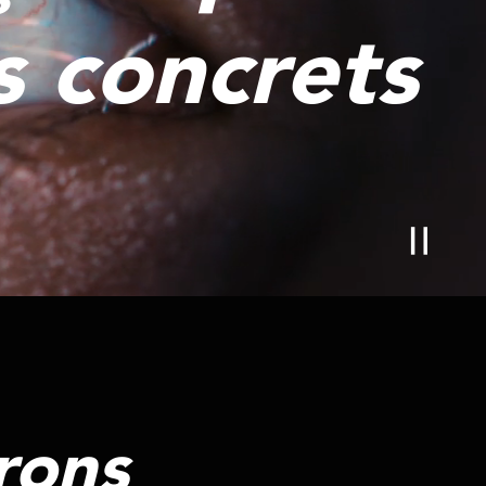
s concrets
rons