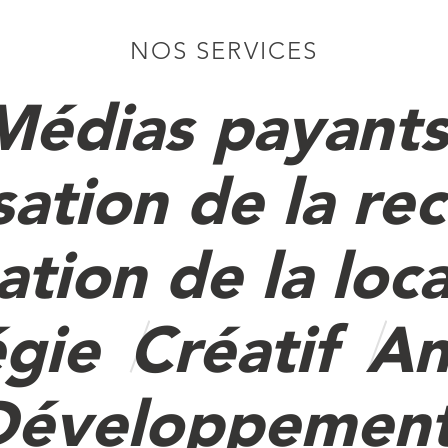
NOS SERVICES
Médias payant
ation de la re
tion de la loca
égie
Créatif
An
Développemen