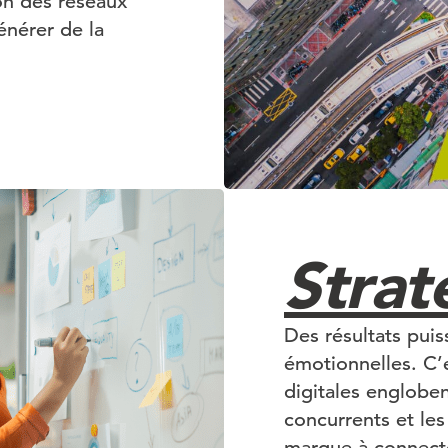
ion des réseaux
énérer de la
Strat
Des résultats puis
émotionnelles. C’
digitales englobe
concurrents et le
marque à connecte