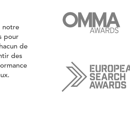
 notre
es pour
chacun de
tir des
rformance
aux.