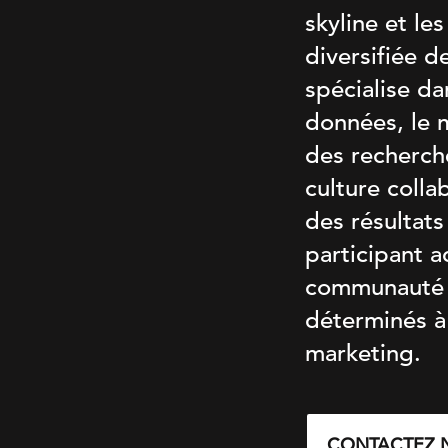
skyline et l
diversifiée d
spécialise da
données, le m
des recherch
culture collab
des résultats
participant a
communauté 
déterminés à
marketing.
CONTACTEZ 