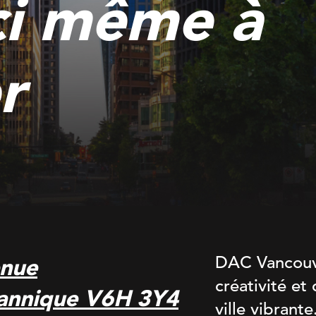
ci même à
r
DAC Vancouv
enue
créativité et
tannique V6H 3Y4
ville vibrant