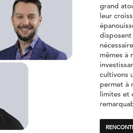
grand atou
leur crois
épanouisse
disposent 
nécessaire
mêmes à no
investiss
cultivons 
permet à 
limites et
remarquab
RENCONTR