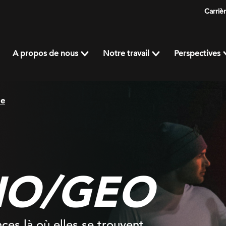
Carriè
A propos de nous
Notre travail
Perspectives
he
AIO/GEO
es là où elles se trouvent,