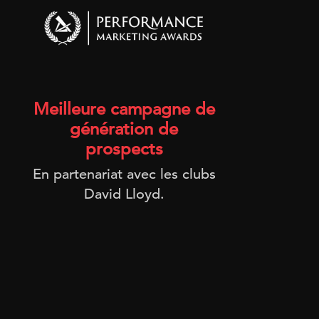
Meilleure campagne de
D
génération de
prospects
En partenariat avec les clubs
Pr
David Lloyd.
d
stra
con