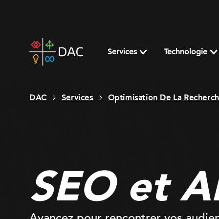
Skip
to
content
DAC
home
Services
Technologie
page
DAC
Services
Optimisation De La Recherc
SEO et 
Avancez pour rencontrer vos audienc