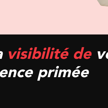
a
visibilité de
v
ence primée