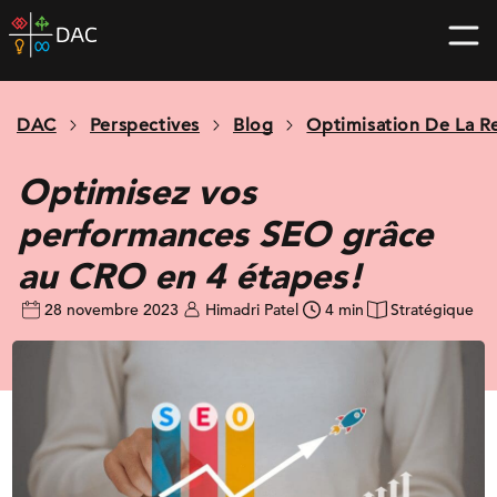
Skip
DAC
to
home
content
page
DAC
Perspectives
Blog
Optimisation De La R
Optimisez vos
performances SEO grâce
au CRO en 4 étapes!
28 novembre 2023
Himadri Patel
4 min
Stratégique