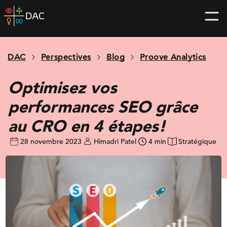
Skip
DAC
to
home
content
page
DAC
Perspectives
Blog
Proove Analytics
Optimisez vos
performances SEO grâce
au CRO en 4 étapes!
28 novembre 2023
Himadri Patel
4 min
Stratégique