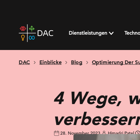
Skip
to
content
DAC
home
Dienstleistungen
Techno
page
DAC
Einblicke
Blog
Optimierung Der S
4 Wege, w
verbesser
28. November 2023
Himadri Patel