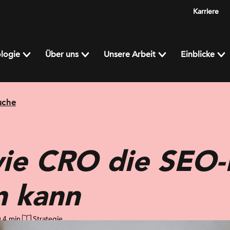
Karriere
logie
Über uns
Unsere Arbeit
Einblicke
uche
ie CRO die SEO-
n kann
4 min
Strategie