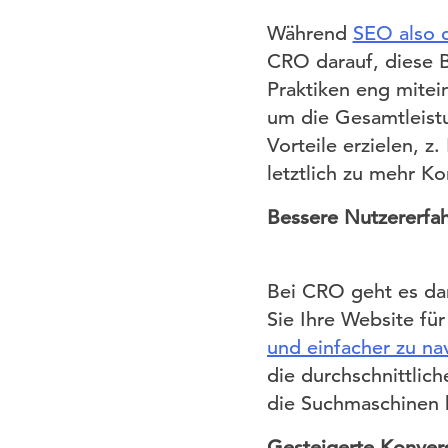
Während
SEO also d
CRO darauf, diese B
Praktiken eng mite
um die Gesamtleist
Vorteile erzielen, z
letztlich zu mehr K
Bessere Nutzererfa
Bei CRO geht es dar
Sie Ihre Website fü
und einfacher zu na
die durchschnittlic
die Suchmaschinen 
Gesteigerte Konver