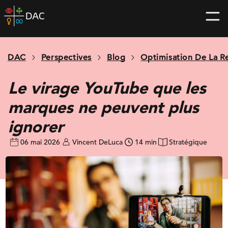
Skip
DAC
to
home
content
page
DAC
Perspectives
Blog
Optimisation De La R
Le virage YouTube que les
marques ne peuvent plus
ignorer
06 mai 2026
Vincent DeLuca
14 min
Stratégique