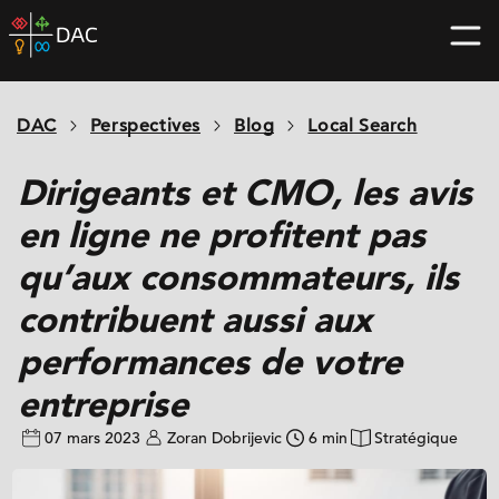
Skip
DAC
to
home
content
page
DAC
Perspectives
Blog
Local Search
Dirigeants et CMO, les avis
en ligne ne profitent pas
qu’aux consommateurs, ils
contribuent aussi aux
performances de votre
entreprise
07 mars 2023
Zoran Dobrijevic
6 min
Stratégique