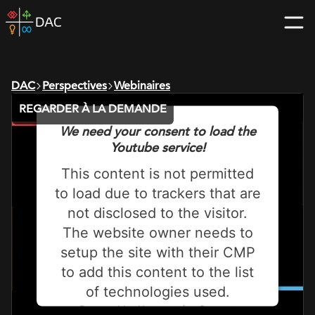
Skip
DAC
to
home
content
page
DAC
Perspectives
Webinaires
REGARDER À LA DEMANDE
We need your consent to load the
Youtube service!
This content is not permitted
to load due to trackers that are
not disclosed to the visitor.
The website owner needs to
setup the site with their CMP
to add this content to the list
of technologies used.
Powered by
Usercentrics Consent