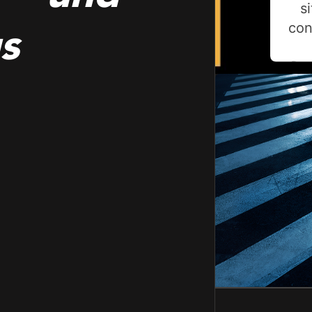
s
s
con
Pow