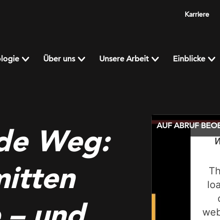
Karriere
logie
Über uns
Unsere Arbeit
Einblicke
AUF ABRUF BE
de Weg:
W
mitten
Th
lo
 – und
web