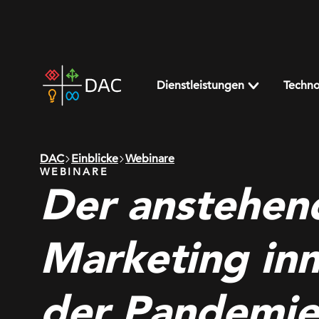
Skip
to
content
DAC
home
Dienstleistungen
Techno
page
DAC
Einblicke
Webinare
WEBINARE
Der anstehen
Marketing in
der Pandemie