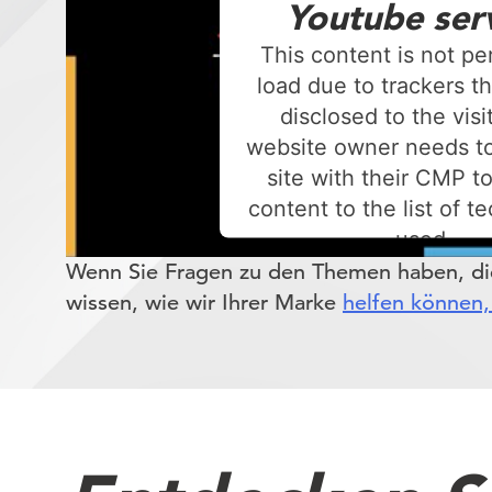
Youtube ser
This content is not pe
load due to trackers th
disclosed to the visi
website owner needs to
site with their CMP to
content to the list of t
used.
Powered by
Usercentrics Conse
Wenn Sie Fragen zu den Themen haben, di
Platform
wissen, wie wir Ihrer Marke
helfen können,