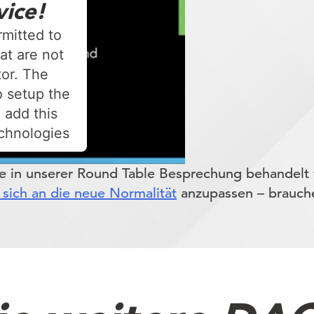
vice!
rmitted to
at are not
tor. The
 setup the
 add this
echnologies
nt Management
e in unserer Round Table Besprechung behandelt 
 sich an die neue Normalität
anzupassen – brauche