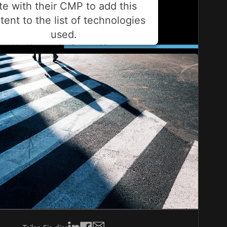
ite with their CMP to add this
tent to the list of technologies
used.
ered by
Usercentrics Consent Management
Platform