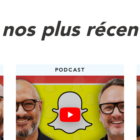
 donner
nos plus récen
er comment cette logique s’applique ailleurs?
oire récemment.
neuse personnelle, comme tu le sais,
nt ses clients parce qu’ils se pèsent tous les jou
ndition physique. Les gens veulent être en forme e
PODCAST
icateur parmi d’autres.
e, voir le chiffre sur la balance diminuer,
 en forme. À l’inverse, on peut prendre du poids 
dire
vaient manger davantage pour être en meilleure sa
e qui semble contre-
nt ce qu’on observe parfois en marketing : il faut