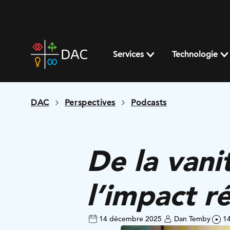
Skip
to
content
DAC
home
Services
Technologie
page
DAC
Perspectives
Podcasts
De la vani
l’impact r
14 décembre 2025
Dan Temby
14