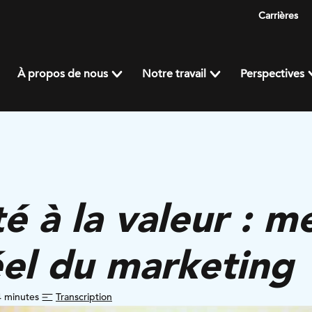
Carrières
À propos de nous
Notre travail
Perspectives
té à la valeur : m
éel du marketing
 minutes
Transcription