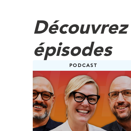
Nasser
D’accord. Peux-tu nous
Découvrez 
un exemple pour illustr
Dan
J’ai raconté cette hist
épisodes
Ma conjointe est entraî
et elle réprimande souve
bon indicateur de la co
PODCAST
le poids n’est qu’un ind
On peut perdre du muscl
et pourtant être moins
de qualité.
Je l’ai même entendue 
à ses clients qu’ils de
et perdre du poids — c
intuitif. C’est exacteme