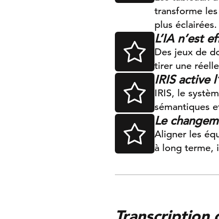
transforme les
plus éclairées.
L’IA n’est e
Des jeux de do
tirer une réell
IRIS active 
IRIS, le systè
sémantiques et
Le changeme
Aligner les éq
à long terme,
Transcription 