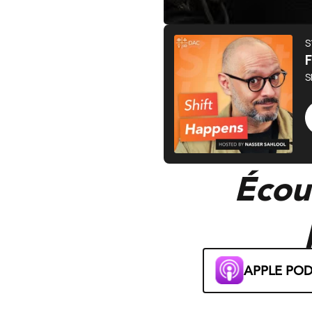
Écout
APPLE PO