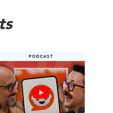
ts
rs. Le poids n’est pas un
t en santé, et
PODCAST
en gagnant du muscle
nté