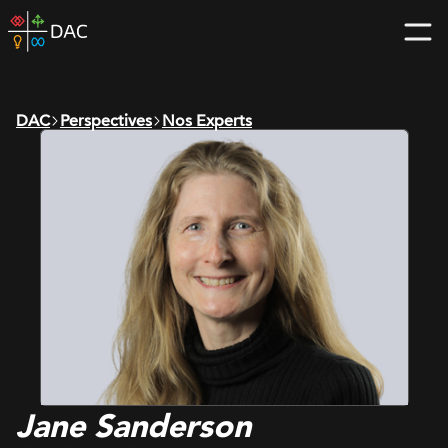
Skip
DAC
to
home
content
page
DAC
Perspectives
Nos Experts
Jane Sanderson