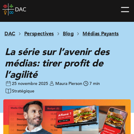
Skip
DAC
to
home
content
page
DAC
Perspectives
Blog
Médias Payants
La série sur l’avenir des
médias: tirer profit de
l’agilité
25 novembre 2025
Maura Pierson
7 min
Stratégique