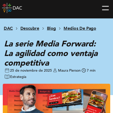
Skip
DAC
to
home
content
page
DAC
Descubre
Blog
Medios De Pago
La serie Media Forward:
La agilidad como ventaja
competitiva
25 de noviembre de 2025
Maura Pierson
7 min
Estrategia