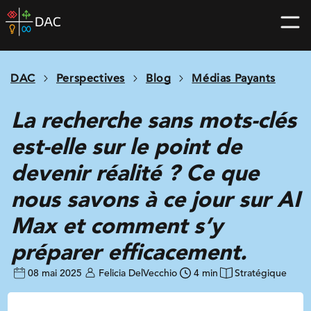
Skip
DAC
to
home
content
page
DAC
Perspectives
Blog
Médias Payants
La recherche sans mots-clés
est-elle sur le point de
devenir réalité ? Ce que
nous savons à ce jour sur AI
Max et comment s’y
préparer efficacement.
08 mai 2025
Felicia DelVecchio
4 min
Stratégique