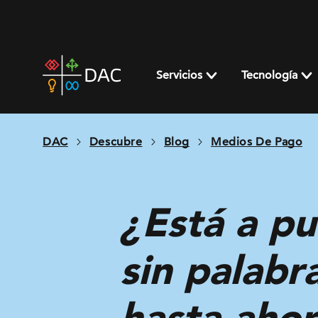
Skip
to
content
DAC
home
Servicios
Tecnología
page
DAC
Descubre
Blog
Medios De Pago
¿Está a pu
sin palab
hasta ahor