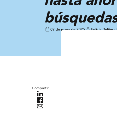
búsquedas
09 de mayo de 2025
Felicia DelVecc
Compartir