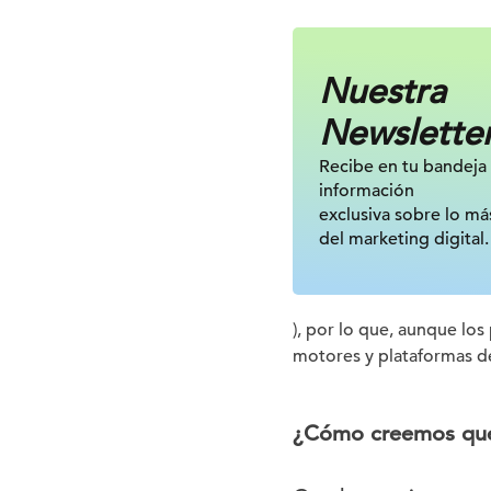
Nuestra
Newslette
Recibe en tu bandeja
información
exclusiva sobre lo má
del marketing digital.
), por lo que, aunque los
motores y plataformas d
¿Cómo creemos que 