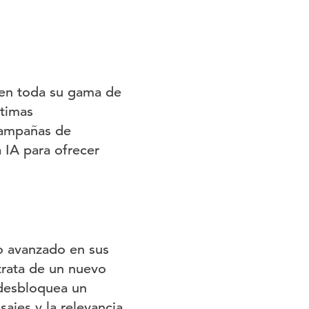
 en toda su gama de
ltimas
campañas de
 IA para ofrecer
co avanzado en sus
trata de un nuevo
desbloquea un
ajes y la relevancia