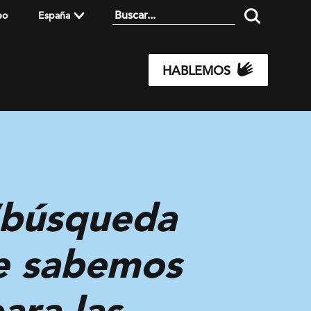
eo
España
HABLEMOS
 “búsqueda
ue sabemos
ara las