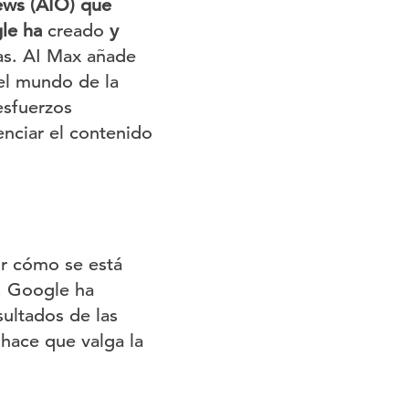
ews (AIO) que
gle ha
creado
y
as. AI Max añade
el mundo de la
esfuerzos
nciar el contenido
r cómo se está
, Google ha
ultados de las
hace que valga la