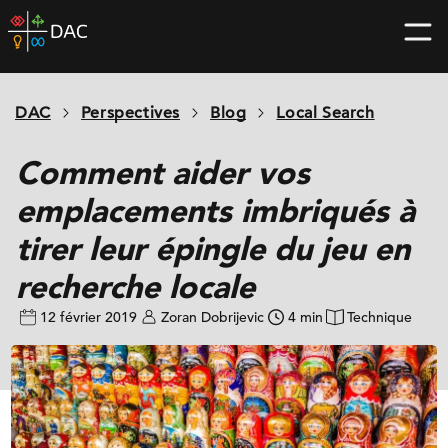
Skip
DAC
to
home
content
page
DAC
Perspectives
Blog
Local Search
Comment aider vos
emplacements imbriqués à
tirer leur épingle du jeu en
recherche locale
12 février 2019
Zoran Dobrijevic
4 min
Technique