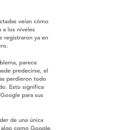
ectadas veían cómo
 a los niveles
e registraron ya en
ero.
oblema, parece
ede predecirse, el
as perdieron todo
o. Esto significa
 Google para sus
der de una única
a algo como Google.