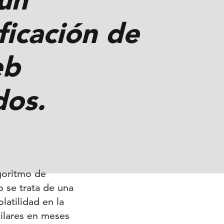
ficación de
eb
dos.
goritmo de
o se trata de una
atilidad en la
milares en meses