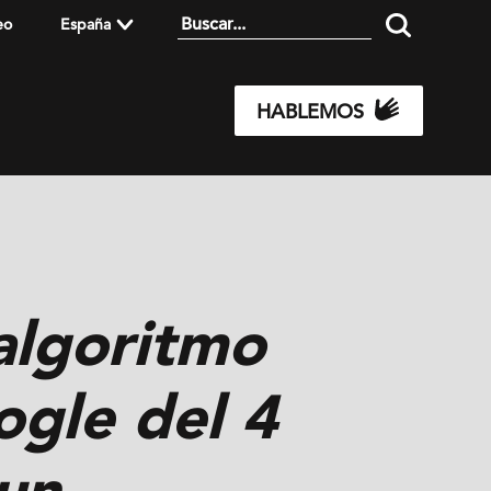
eo
España
HABLEMOS
 algoritmo
ogle del 4
un