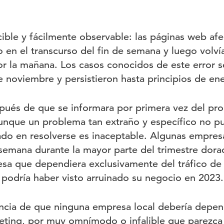
cible y fácilmente observable: las páginas web af
ro en el transcurso del fin de semana y luego volvía
or la mañana. Los casos conocidos de este error s
e noviembre y persistieron hasta principios de en
pués de que se informara por primera vez del pr
unque un problema tan extraño y específico no pu
do en resolverse es inaceptable. Algunas empres
 semana durante la mayor parte del trimestre dorad
sa que dependiera exclusivamente del tráfico de
s podría haber visto arruinado su negocio en 2023.
ncia de que ninguna empresa local debería depen
keting, por muy omnímodo o infalible que parezc