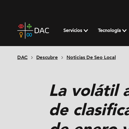
Skip
to
content
DAC
home
Servicios
Tecnología
page
DAC
Descubre
Noticias De Seo Local
La volátil
de clasifi
de enero 