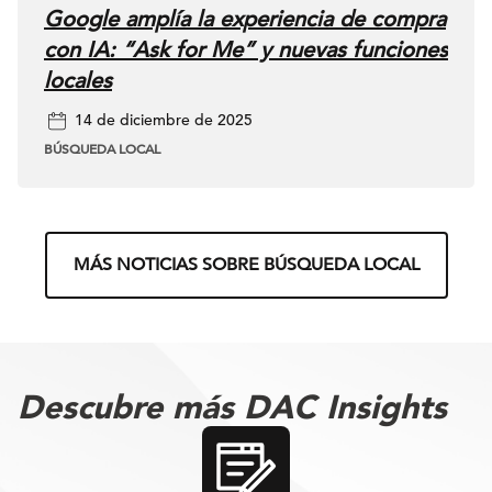
Google amplía la experiencia de compra
dentro del
con IA: “Ask for Me” y nuevas funciones
customer journey.
locales
Aunque la
14 de diciembre de 2025
integración actual
BÚSQUEDA LOCAL
no ofrece
reporting a nivel
de ubicación para
marcas con
MÁS NOTICIAS SOBRE BÚSQUEDA LOCAL
múltiples
ubicaciones, sí
refleja la apuesta
continua de
Descubre más DAC Insights
Google por un
ecosistema de
medición más