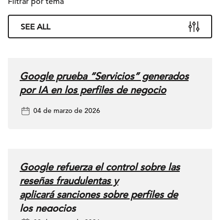
Filtrar por tema
especialmente útil
para entender el
SEE ALL
customer journey,
las organizaciones
enterprise deben
Google prueba “Servicios” generados
verla como un
por IA en los perfiles de negocio
complemento al
reporting
04 de marzo de 2026
existente, no
como un
sustituto. ¿Qué
Google refuerza el control sobre las
hay de nuevo?
reseñas fraudulentas y
Ahora las
aplicará sanciones sobre perfiles de
empresas pueden
los negocios
conectar sus