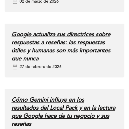
02 de marzo de 2026
Perfiles de
Empresa de
Google con GA4
y consultar
Google actualiza sus directrices sobre
métricas clave de
respuestas a reseñas: las respuestas
interacción del los
útiles y humanas son más importantes
Perfiles de
que nunca
Empresa junto
27 de febrero de 2026
con la analítica
web. Según la
documentación de
Google, las
Cómo Gemini influye en los
métricas
resultados del Local Pack y en la lectura
compatibles
que Google hace de tu negocio y sus
incluyen llamadas
reseñas
telefónicas, clics