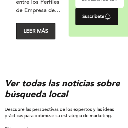
entre los Perfiles
de Empresa de
Suscríbete
Google (GBP) y
Google Analytics
LEER MÁS
4 (GA4), que
ofrece a los
marketers una
visión más
conectada de
cómo los clientes
Ver todas las noticias sobre
interactúan con
búsqueda local
las fichas locales y
los sitios web.
Aunque la
Descubre las perspectivas de los expertos y las ideas
prácticas para optimizar su estrategia de marketing.
actualización
resulta