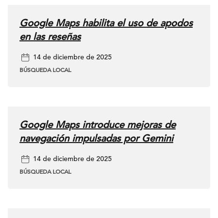
muchos
marketers, la
Google Maps habilita el uso de apodos
interacción local y
en las reseñas
la analítica web
14 de diciembre de 2025
han vivido
BÚSQUEDA LOCAL
tradicionalmente
en herramientas
de reporting
separadas.
Google Maps introduce mejoras de
Integrar las
navegación impulsadas por Gemini
interacciones del
14 de diciembre de 2025
Perfil de Empresa
BÚSQUEDA LOCAL
en GA4 facilita
entender el papel
que desempeña la
búsqueda local