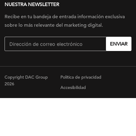
esperar que los
NUESTRA NEWSLETTER
datos de
Recibe en tu bandeja de entrada información
exclusiva
interacción local
sobre lo más relevante
del marketing digital.
se integren cada
vez más en el
ENVIAR
reporting global
de rendimiento.
Las empresas que
ya cuentan con
Copyright DAC Group
Política de privacidad
marcos de
2026
Accesibilidad
medición sólidos
estarán mejor
preparadas para
aprovechar estas
nuevas
capacidades.