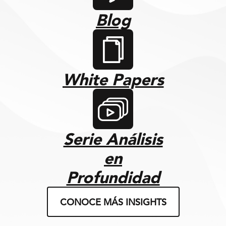
conectado. La
Blog
opinión del
experto “Esta
integración es un
paso positivo para
White Papers
conectar la
interacción local
con el
rendimiento
Serie Análisis
global del
marketing. Ofrece
en
a los marketers
Profundidad
más visibilidad
sobre cómo los
CONOCE MÁS INSIGHTS
clientes