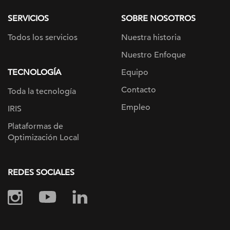
como una mejora
SERVICIOS
SOBRE NOSOTROS
del reporting
Todos los servicios
Nuestra historia
existente, no
como un
Nuestro Enfoque
sustituto”. – Kyle
TECNOLOGÍA
Equipo
Harris, Director de
Contacto
Toda la tecnología
Local
Empleo
IRIS
Optimization de
Plataformas de
DAC. Qué es lo
Optimización Local
próximo A medida
que Google siga
conectando sus
REDES SOCIALES
productos de
marketing, los
marketers pueden