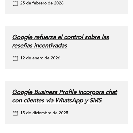
25 de febrero de 2026
al sitio web,
solicitudes de
indicaciones,
mensajes,
Google refuerza el control sobre las
reservas y clics en
reseñas incentivadas
el menú. La
12 de enero de 2026
integración ayuda
a los marketers a
entender mejor
cómo la búsqueda
Google Business Profile incorpora chat
local contribuye al
con clientes vía WhatsApp y SMS
tráfico web y a la
interacción de los
15 de diciembre de 2025
clientes. Por qué
importa Para