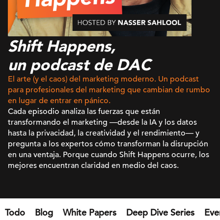
Shift Happens,
un podcast de DAC
El arte (y el caos) del marketing moderno. Un podcast
para profesionales del marketing que cambian de rumbo
en lugar de entrar en pánico.
Cada episodio analiza las fuerzas que están
transformando el marketing —desde la IA y los datos
hasta la privacidad, la creatividad y el rendimiento— y
pregunta a los expertos cómo transforman la disrupción
en una ventaja. Porque cuando Shift Happens ocurre, los
mejores encuentran claridad en medio del caos.
Todo
Blog
White Papers
Deep Dive Series
Eve