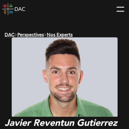
Skip
DAC
to
home
content
page
DAC
Perspectives
Nos Experts
Javier Reventun Gutierrez