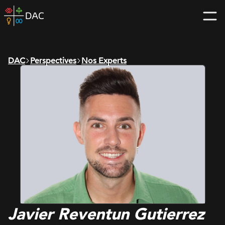
Skip
DAC
to
home
content
page
DAC
Perspectives
Nos Experts
Javier Reventun Gutierrez