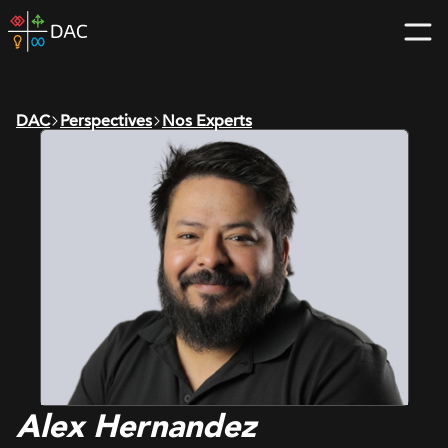
Skip
DAC
to
home
content
page
DAC
Perspectives
Nos Experts
Alex Hernandez