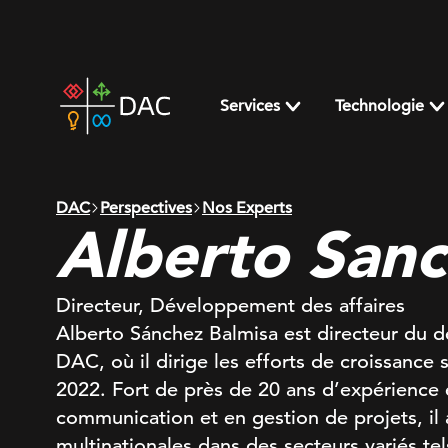
Skip
to
content
DAC
home
Services
Technologie
page
DAC
Perspectives
Nos Experts
Alberto San
Directeur, Développement des affaires
Alberto Sánchez Balmisa est directeur du 
DAC, où il dirige les efforts de croissance
2022. Fort de près de 20 ans d’expérience 
communication et en gestion de projets, 
multinationales dans des secteurs variés tel