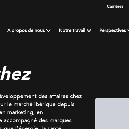
Carrières
À propos de nous
Notre travail
Perspectives
chez
développement des affaires chez
 sur le marché ibérique depuis
en marketing, en
il a accompagné des marques
s que l’énergie, la santé,