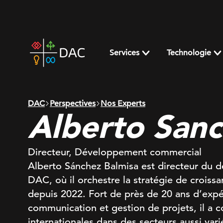
Skip
to
content
DAC
home
Services
Technologie
page
DAC
Perspectives
Nos Experts
Alberto San
Directeur, Développement commercial
Alberto Sánchez Balmisa est directeur du
DAC, où il orchestre la stratégie de croiss
depuis 2022. Fort de près de 20 ans d’exp
communication et gestion de projets, il a 
internationales dans des secteurs aussi vari