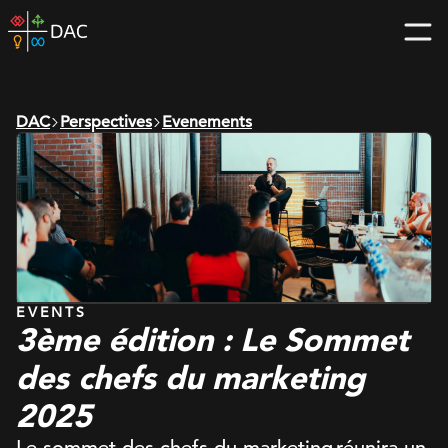
Skip
DAC
to
home
content
page
DAC
Perspectives
Evenements
EVENTS
3ème édition : Le Sommet
des chefs du marketing
2025
Le sommet des chefs du marketing réunira un