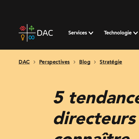
Skip
to
content
DAC
home
Services
Technologie
page
DAC
Perspectives
Blog
Stratégie
5 tendanc
directeurs
connaître