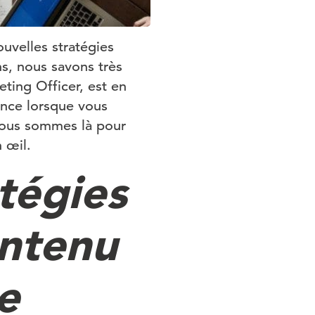
uvelles stratégies
ns, nous savons très
ting Officer, est en
ance lorsque vous
nous sommes là pour
 œil.
tégies
ontenu
e