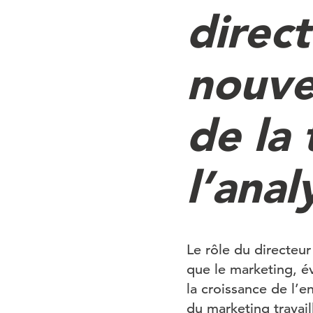
direct
nouve
de la
l’ana
Le rôle du directeu
que le marketing, év
la croissance de l’e
du marketing travail