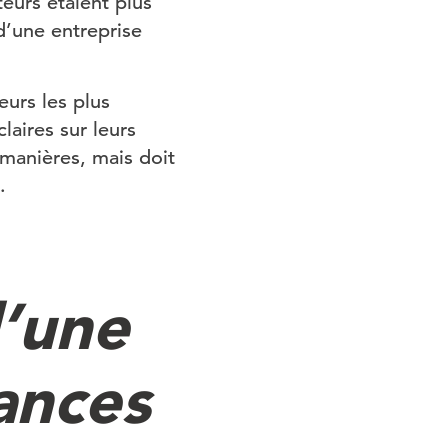
teurs étaient plus
d’une entreprise
urs les plus
laires sur leurs
s manières, mais doit
.
l’une
ances