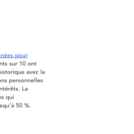
onnées pour
nts sur 10 ont
istorique avec la
ons personnelles
ntérêts. La
es qui
usqu’à 50 %.