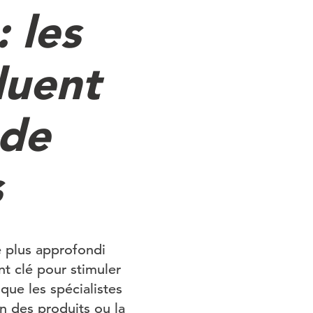
 les
luent
 de
s
 plus approfondi
nt clé pour stimuler
que les spécialistes
on des produits ou la