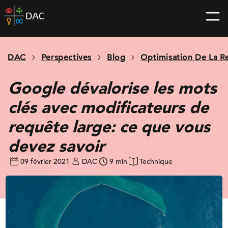
Skip
DAC
to
home
content
page
DAC
Perspectives
Blog
Optimisation De La R
Google dévalorise les mots
clés avec modificateurs de
requête large: ce que vous
devez savoir
09 février 2021
DAC
9 min
Technique