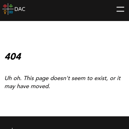
Skip
DAC
to
home
content
page
404
Uh oh. This page doesn't seem to exist, or it
may have moved.