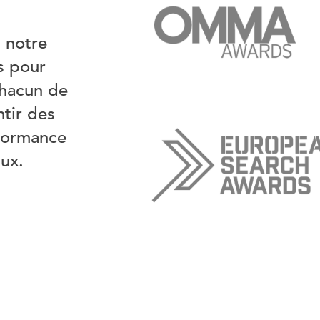
 notre
es pour
chacun de
tir des
rformance
aux.