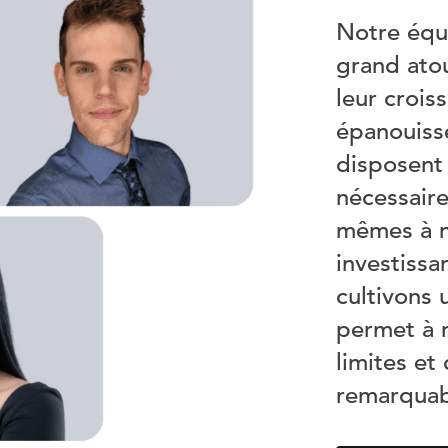
Notre équ
grand atou
leur crois
épanouisse
disposent 
nécessaire
mêmes à no
investiss
cultivons 
permet à 
limites et
remarquab