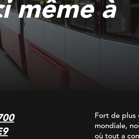
ci même à
Fort de plus 
700
mondiale, nou
E9
où tout a co