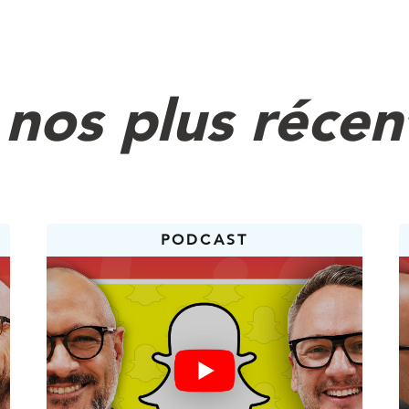
 sociaux ne sont plus seulement un endroit où le
les gens décident si une marque est pertinente, hu
nos plus récen
é avec elle. Et ça, c’est important, parce que le
lus seulement la notoriété, il influence la connex
mateurs utilisent les plateformes à la fois comm
s et comme signal de confiance.
PODCAST
 de bâtir des relations et une préférence de mar
s qui réussissent ne cherchent pas seulement d
ent de la proximité, des relations… et ultimement d
 peu en arrière. Où se situait le social dans l’ars