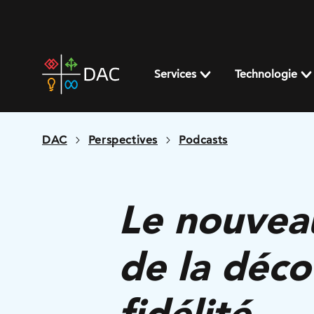
Skip
to
content
DAC
home
Services
Technologie
page
DAC
Perspectives
Podcasts
Le nouveau
de la déco
fidélité