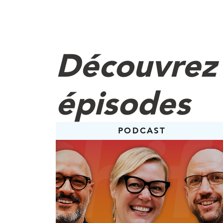
Jessi :
Absolument. Les médias
découvrir. C’est là que 
Découvrez 
peine de rester connect
changé.
Le social n’influence p
épisodes
Aujourd’hui, les consom
comme plateforme d’avi
Nasser :
PODCAST
Donc, on parle vraiment
Jessi :
Exactement. Les marque
rapides. Elles construis
Nasser :
Intéressant. Revenons un
quelques années?