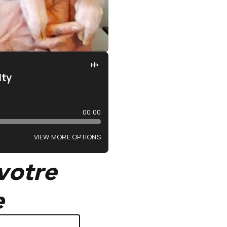
 votre
e