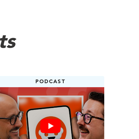
s marques se font
maine, et si ça vaut la
ts
s comportements ont
ion… et même les achats.
e moteur de recherche,
PODCAST
que?
es vues ou des abonnés
e la fidélité.
enal des marques il y a