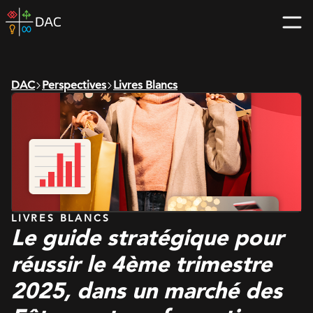
Skip
DAC
to
home
content
page
DAC
Perspectives
Livres Blancs
LIVRES BLANCS
Le guide stratégique pour
réussir le 4ème trimestre
2025, dans un marché des