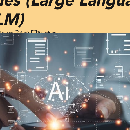
LM)
singham
6 min
Technique