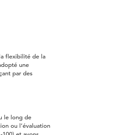
 flexibilité de la
 adopté une
ant par des
u le long de
tion ou l’évaluation
1-100) et avons