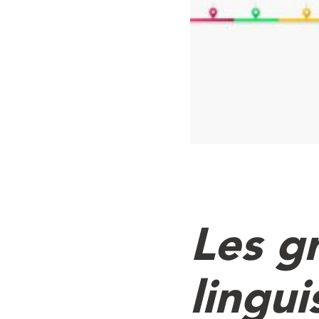
Les g
lingui