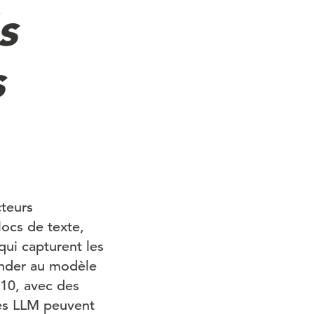
s
s
cteurs
ocs de texte,
qui capturent les
ander au modèle
 10, avec des
, les LLM peuvent