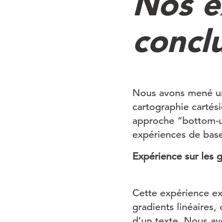
Nos e
concl
Nous avons mené une 
cartographie cartés
approche “bottom-u
expériences de base
Expérience sur les g
Cette expérience ex
gradients linéaires,
d’un texte. Nous av