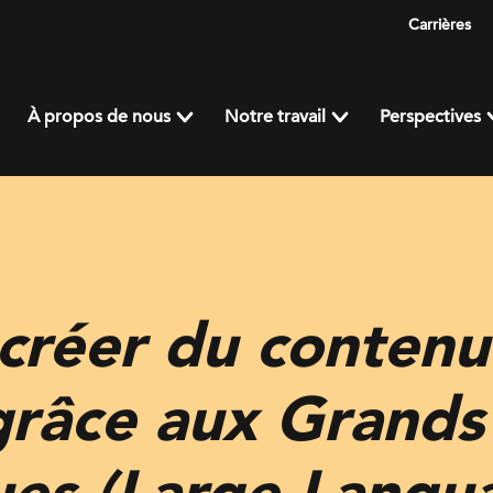
Carrières
À propos de nous
Notre travail
Perspectives
réer du contenu
 grâce aux Grand
ues (Large Langu