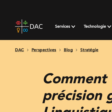
Skip
to
content
DAC
home
Services
Technologie
page
DAC
Perspectives
Blog
Stratégie
Comment c
précision
Linguistiq