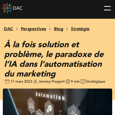
Skip
DAC
to
home
content
page
DAC
Perspectives
Blog
Stratégie
À la fois solution et
problème, le paradoxe de
l’IA dans l’automatisation
du marketing
17 mars 2023
Jeremy Pregent
9 min
Stratégique