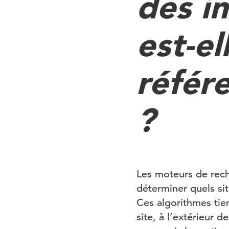
des i
est-el
référ
?
Les moteurs de rech
déterminer quels sit
Ces algorithmes tie
site, à l’extérieur