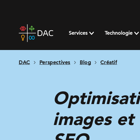
Skip
to
content
DAC
home
Services
Technologie
page
DAC
Perspectives
Blog
Créatif
Optimisati
images et 
SEO